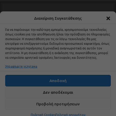
Εγγραφείτε για να
Διαχείριση Συγκατάθεσης
λαμβάνετε τις
τελευταίες
Για να παρέχουμε την καλύτερη εμπειρία, χρησιμοποιούμε τεχνολογίες
ενημερώσεις σχετικά
όπως cookies για την αποθήκευση ή/και την πρόσβαση σε πληροφορίες
με τα προϊόντα, τις
συσκευών. Η συγκατάθεση για τις εν λόγω τεχνολογίες θα μας
επιτρέψει να επεξεργαστούμε δεδομένα προσωπικού χαρακτήρα, όπως
εκδηλώσεις και τα νέα
συμπεριφορά περιήγησης ή μοναδικά αναγνωριστικά σε αυτόν τον
μας.
ιστότοπο. Η μη συγκατάθεση ή η ανάκληση της συγκατάθεσης, μπορεί
να επηρεάσει αρνητικά ορισμένες λειτουργίες και δυνατότητες.
Управљајте услугама
Αποδοχή
Δεν αποδέχομαι
Προβολή προτιμήσεων
Πολιτική Cookies
Πολιτική απορρήτου