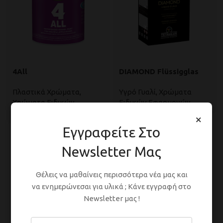
4All
DIAMOND Flüssigglas
Πλαστικά Χρώματα
,
Υγρό Γυαλί
,
Χρώματα
Χρώματα Ειδικών
Ειδικών Εφαρμογών
Εφαρμογών
×
Εγγραφείτε Στο
Newsletter Μας
Θέλεις να μαθαίνεις περισσότερα νέα μας και
να ενημερώνεσαι για υλικά ; Κάνε εγγραφή στο
Newsletter μας !