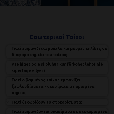
Εσωτερικοί Τοίχοι
Γιατί εμφανίζεται μούχλα και μαύρες κηλίδες σε
διάφορα σημεία του τοίχου;
Pse hiqet boja si pluhur kur fërkohet lehtë një
sipërfaqe e lyer?
Γιατί ο βαμμένος τοίχος εμφανίζει
ξεφλουδίσματα - σκασίματα σε ορισμένα
σημεία;
Γιατί ξεχωρίζουν τα στοκαρίσματα;
Γιατί εμφανίζονται σκασίματα σε στοκαρισμένα