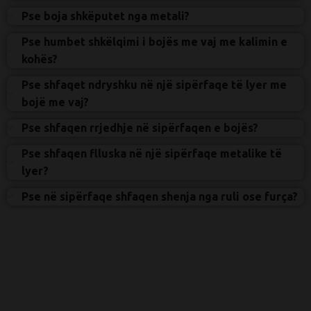
Pse boja shkëputet nga metali?
Pse humbet shkëlqimi i bojës me vaj me kalimin e
kohës?
Pse shfaqet ndryshku në një sipërfaqe të lyer me
bojë me vaj?
Pse shfaqen rrjedhje në sipërfaqen e bojës?
Pse shfaqen flluska në një sipërfaqe metalike të
lyer?
Pse në sipërfaqe shfaqen shenja nga ruli ose furça?