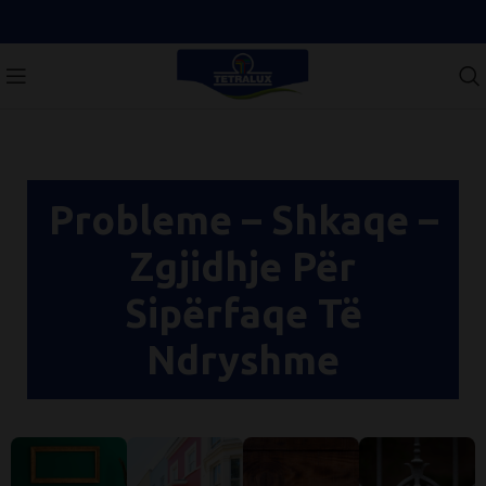
Probleme – Shkaqe –
Zgjidhje Për
Sipërfaqe Të
Ndryshme