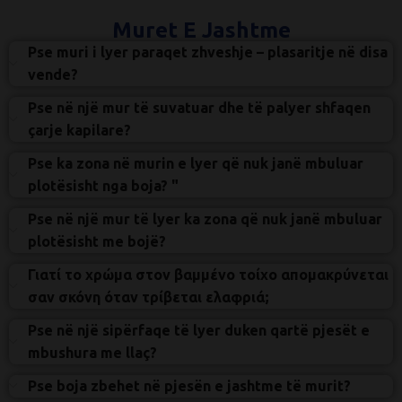
Muret E Jashtme
Pse muri i lyer paraqet zhveshje – plasaritje në disa
vende?
Pse në një mur të suvatuar dhe të palyer shfaqen
çarje kapilare?
Pse ka zona në murin e lyer që nuk janë mbuluar
plotësisht nga boja? "
Pse në një mur të lyer ka zona që nuk janë mbuluar
plotësisht me bojë?
Γιατί το χρώμα στον βαμμένο τοίχο απομακρύνεται
σαν σκόνη όταν τρίβεται ελαφριά;
Pse në një sipërfaqe të lyer duken qartë pjesët e
mbushura me llaç?
Pse boja zbehet në pjesën e jashtme të murit?