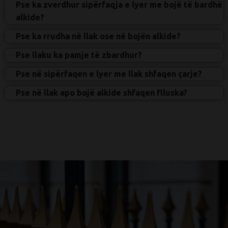
Pse ka zverdhur sipërfaqja e lyer me bojë të bardhë
alkide?
Pse ka rrudha në llak ose në bojën alkide?
Pse llaku ka pamje të zbardhur?
Pse në sipërfaqen e lyer me llak shfaqen çarje?
Pse në llak apo bojë alkide shfaqen flluska?