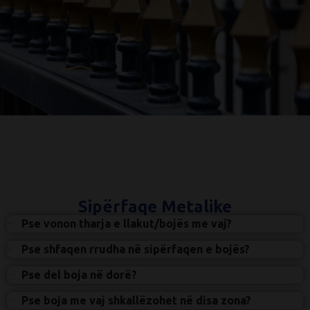
Sipërfaqe Metalike
Pse vonon tharja e llakut/bojës me vaj?
Pse shfaqen rrudha në sipërfaqen e bojës?
Pse del boja në dorë?
Pse boja me vaj shkallëzohet në disa zona?