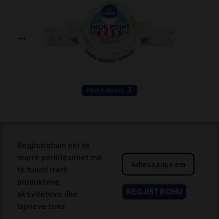
Pikat e Shitjes
Regjistrohuni për të
marrë përditësimet më
të fundit rreth
produkteve,
aktiviteteve dhe
lajmeve tona.