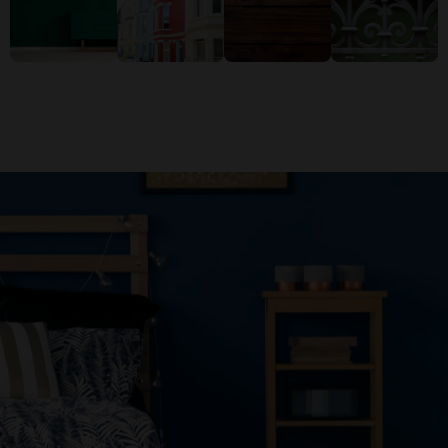
Εσωτερικοί
Muret E
Sipërfaqe
Sipërfa
Τοίχοι
Jashtme
Druri
Metalik