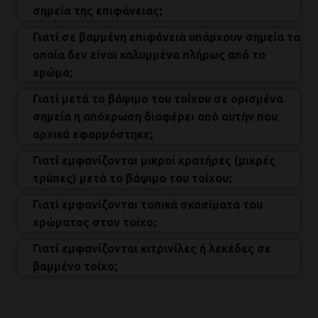
σημεία της επιφάνειας;
Γιατί σε βαμμένη επιφάνεια υπάρχουν σημεία τα
οποία δεν είναι καλυμμένα πλήρως από το
χρώμα;
Γιατί μετά το βάψιμο του τοίχου σε ορισμένα
σημεία η απόχρωση διαφέρει από αυτήν που
αρχικά εφαρμόστηκε;
Γιατί εμφανίζονται μικροί κρατήρες (μικρές
τρύπες) μετά το βάψιμο του τοίχου;
Γιατί εμφανίζονται τοπικά σκασίματα του
χρώματος στον τοίχο;
Γιατί εμφανίζονται κιτρινίλες ή λεκέδες σε
βαμμένο τοίχο;