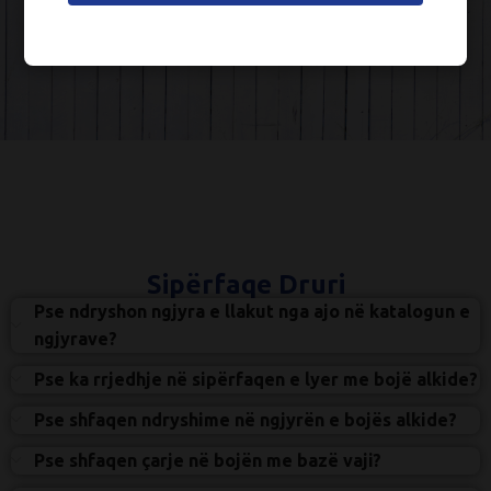
Sipërfaqe Druri
Pse ndryshon ngjyra e llakut nga ajo në katalogun e
ngjyrave?
Pse ka rrjedhje në sipërfaqen e lyer me bojë alkide?
Pse shfaqen ndryshime në ngjyrën e bojës alkide?
Pse shfaqen çarje në bojën me bazë vaji?