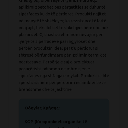
xhes (gips), sipërfaqe të lyera, në dru etj.;
aplikimi zbatohet pas përgatitjes së duhur të
sipërfaqes ku do të përdoret. Produkti ngjitet
në mënyrë të shkëlqyer, ka rezistencë të lartë
ndaj ujit, fleksibilitet të shkëlqyeshëm dhe nuk
plasaritet. Gjithashtu eliminon nevojën për
lyerje të sipërfaqeve pasi ngjyroset dhe
përbën produktin ideal për t’u përdorur si
shtresë përfundimtare për izolimin termik të
ndërtesave.
Përbërja e saj e projektuar
posaçërisht ndihmon në mbrojtjen e
sipërfaqes nga shfaqja e mykut.
Produkti është
i përshtatshëm për përdorim në ambiente të
brendshme dhe të jashtme.
Οδηγίες Χρήσης:
KOP (Komponimet organike të