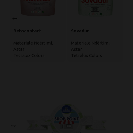
Betocontact
Sovadur
Su
Te
Materiale Ndërtimi
,
Materiale Ndërtimi
,
P
Astar
Astar
Ma
Uj
Tetralux Colors
Tetralux Colors
Su
Te