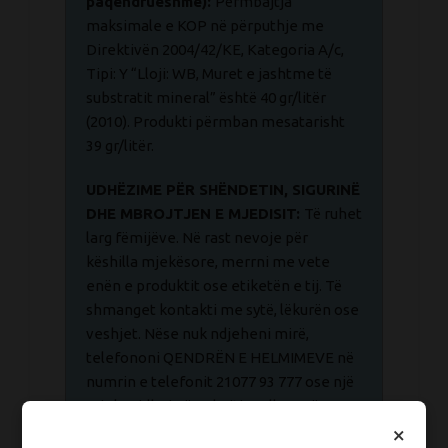
paqëndrueshme):
Përmbajtja
maksimale e KOP në përputhje me
Direktivën 2004/42/KE, Kategoria A/c,
Tipi: Y “Lloji: WB, Muret e jashtme të
substratit mineral” është 40 gr/litër
(2010). Produkti përmban mesatarisht
39 gr/litër.
UDHËZIME PËR SHËNDETIN, SIGURINË
DHE MBROJTJEN E MJEDISIT:
Të ruhet
larg fëmijëve. Në rast nevoje për
këshilla mjekësore, merrni me vete
enën e produktit ose etiketën e tij. Të
shmanget kontakti me sytë, lëkurën ose
veshjet. Nëse nuk ndjeheni mirë,
telefononi QENDRËN E HELMIMEVE në
numrin e telefonit 21077 93 777 ose një
mjek. Hidhni përmbajtjen dhe enën
×
përkatëse në përputhje me të gjitha