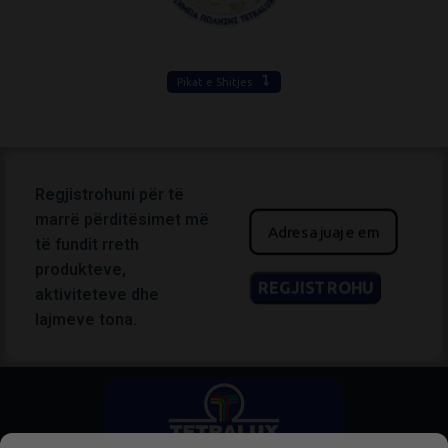
Pikat e Shitjes
Regjistrohuni për të
marrë përditësimet më
të fundit rreth
produkteve,
aktiviteteve dhe
lajmeve tona.