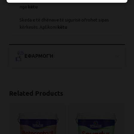
nga
këtu
Skeda e të dhënave të sigurisë ofrohet sipas
kërkesës. Aplikoni
këtu
ΕΦΑΡΜΟΓΉ
Related Products