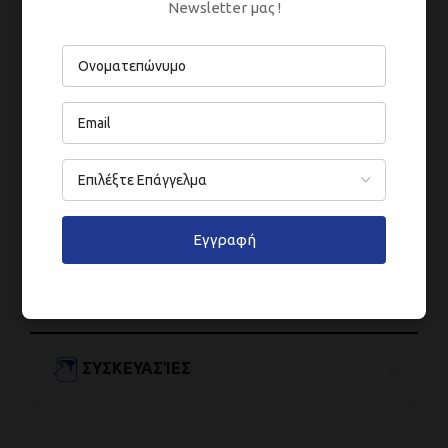
Newsletter μας !
Съдържа 1,2-бензизотиазол-3(2H)-он,
реакционна маса от 5-хлоро-2-метил-2H-
изотиазол-3-он и 2-метил-2H-изотиазол-3-
он (3:1). Може да предизвика алергична
реакция. Тел. на Токсикологичен Център
+359 2 9154 233
Изтеглете техническата
спецификация от
тук
Εγγραφή
Информационен лист за безопасност се
предоставя при поискване. Поискайте
тук
ΣΥΣΚΕΥΑΣΊΕΣ