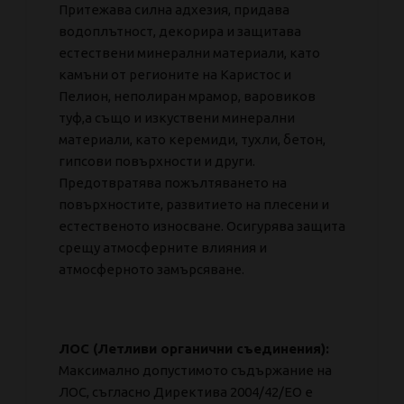
Притежава силна адхезия, придава
водоплътност, декорира и защитава
естествени минерални материали, като
камъни от регионите на Каристос и
Пелион, неполиран мрамор, варовиков
туф,а също и изкуствени минерални
материали, като керемиди, тухли, бетон,
гипсови повърхности и други.
Предотвратява пожълтяването на
повърхностите, развитието на плесени и
естественото износване. Осигурява защита
срещу атмосферните влияния и
атмосферното замърсяване.
ЛОС (Летливи органични съединения):
Максимално допустимото съдържание на
ЛОС, съгласно Директива 2004/42/ЕО е