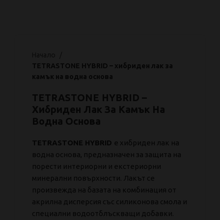
Начало
TETRASTONE HYBRID – хибриден лак за
камък на водна основа
TETRASTONE HYBRID –
Хибриден Лак За Камък На
Водна Основа
TETRASTONE HYBRID
е хибриден лак на
водна основа, предназначен за защита на
порести интериорни и екстериорни
минерални повърхности. Лакът се
произвежда на базата на комбинация от
акрилна дисперсия със силиконова смола и
специални водоотблъскващи добавки.