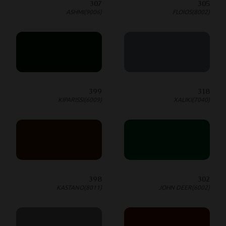
307
305
ASHMI(9006)
FLOIOS(8002)
399
318
KIPARISSI(6009)
XALIKI(7040)
398
302
KASTANO(8011)
JOHN DEER(6002)