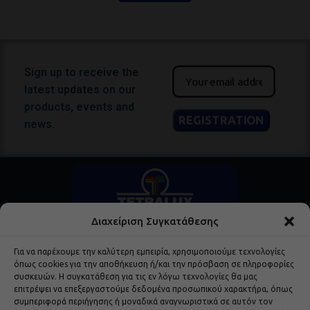
Sign up to receive the
latest updates on our
products, events and
news.
Διαχείριση Συγκατάθεσης
Για να παρέχουμε την καλύτερη εμπειρία, χρησιμοποιούμε τεχνολογίες
όπως cookies για την αποθήκευση ή/και την πρόσβαση σε πληροφορίες
συσκευών. Η συγκατάθεση για τις εν λόγω τεχνολογίες θα μας
επιτρέψει να επεξεργαστούμε δεδομένα προσωπικού χαρακτήρα, όπως
συμπεριφορά περιήγησης ή μοναδικά αναγνωριστικά σε αυτόν τον
Popular Products