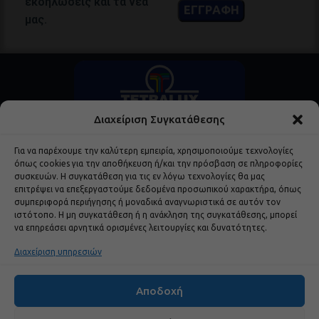
εκδηλώσεις και τα νέα
μας.
Διαχείριση Συγκατάθεσης
Για να παρέχουμε την καλύτερη εμπειρία, χρησιμοποιούμε τεχνολογίες
όπως cookies για την αποθήκευση ή/και την πρόσβαση σε πληροφορίες
συσκευών. Η συγκατάθεση για τις εν λόγω τεχνολογίες θα μας
επιτρέψει να επεξεργαστούμε δεδομένα προσωπικού χαρακτήρα, όπως
Δημοφιλή Προϊόντα
συμπεριφορά περιήγησης ή μοναδικά αναγνωριστικά σε αυτόν τον
ιστότοπο. Η μη συγκατάθεση ή η ανάκληση της συγκατάθεσης, μπορεί
να επηρεάσει αρνητικά ορισμένες λειτουργίες και δυνατότητες.
Χρήσιμα Links
Διαχείριση υπηρεσιών
Εταιρεία
Αποδοχή
Brands