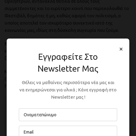
Ορχηστρών, αντανακλά θετικά σε όλους τους
συμμετέχοντες και το ευρύτερο κοινό που παρακολουθεί το
Φεστιβάλ, δημότες ή μη, καθώς αφορά τον πολιτισμό, ο
οποίος αποτελεί τον ισχυρότερο συνεκτικό ιστό της
κοινωνίας μας, ιδίως στη δύσκολη συγκυρία που ζούμε.
Εύχομαι κάθε επιτυχία στις επαγγελματικές –
×
επιχειρηματικές σας δραστηριότητες και σε κάθε πτυχή της
Εγγραφείτε Στο
ζωή σας.
Newsletter Μας
Με εκτίμηση
Ο Δήμαρχος Δέλτα
Θέλεις να μαθαίνεις περισσότερα νέα μας και
Γιάννης Ιωαννίδης
να ενημερώνεσαι για υλικά ; Κάνε εγγραφή στο
Newsletter μας !