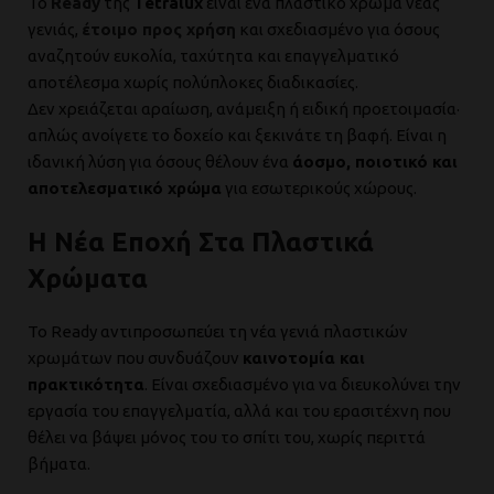
Το
Ready
της
Tetralux
είναι ένα πλαστικό χρώμα νέας
γενιάς,
έτοιμο προς χρήση
και σχεδιασμένο για όσους
αναζητούν ευκολία, ταχύτητα και επαγγελματικό
αποτέλεσμα χωρίς πολύπλοκες διαδικασίες.
Δεν χρειάζεται αραίωση, ανάμειξη ή ειδική προετοιμασία·
απλώς ανοίγετε το δοχείο και ξεκινάτε τη βαφή. Είναι η
ιδανική λύση για όσους θέλουν ένα
άοσμο, ποιοτικό και
αποτελεσματικό χρώμα
για εσωτερικούς χώρους.
Η Νέα Εποχή Στα Πλαστικά
Χρώματα
Το Ready αντιπροσωπεύει τη νέα γενιά πλαστικών
χρωμάτων που συνδυάζουν
καινοτομία και
πρακτικότητα
. Είναι σχεδιασμένο για να διευκολύνει την
εργασία του επαγγελματία, αλλά και του ερασιτέχνη που
θέλει να βάψει μόνος του το σπίτι του, χωρίς περιττά
βήματα.