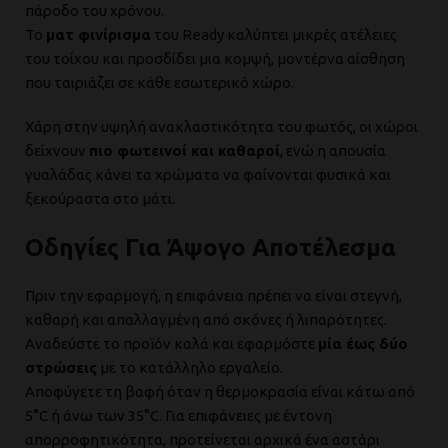
πάροδο του χρόνου.
Το
ματ φινίρισμα
του Ready καλύπτει μικρές ατέλειες
του τοίχου και προσδίδει μια κομψή, μοντέρνα αίσθηση
που ταιριάζει σε κάθε εσωτερικό χώρο.
Χάρη στην υψηλή ανακλαστικότητα του φωτός, οι χώροι
δείχνουν
πιο φωτεινοί και καθαροί
, ενώ η απουσία
γυαλάδας κάνει τα χρώματα να φαίνονται φυσικά και
ξεκούραστα στο μάτι.
Οδηγίες Για Άψογο Αποτέλεσμα
Πριν την εφαρμογή, η επιφάνεια πρέπει να είναι στεγνή,
καθαρή και απαλλαγμένη από σκόνες ή λιπαρότητες.
Αναδεύστε το προϊόν καλά και εφαρμόστε
μία έως δύο
στρώσεις
με το κατάλληλο εργαλείο.
Αποφύγετε τη βαφή όταν η θερμοκρασία είναι κάτω από
5°C ή άνω των 35°C. Για επιφάνειες με έντονη
απορροφητικότητα, προτείνεται αρχικά ένα αστάρι