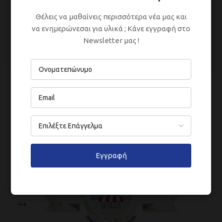
Coverlux, Titanium
Coverlux, Titanium
Containing Hydrochroma
Containing Hydrochroma
Θέλεις να μαθαίνεις περισσότερα νέα μας και
For Mould Protection
να ενημερώνεσαι για υλικά ; Κάνε εγγραφή στο
Interior Paints
,
Water
Interior Paints
,
Water
Newsletter μας !
Paints
Paints
Tetralux Colors
Tetralux Colors
Εγγραφή