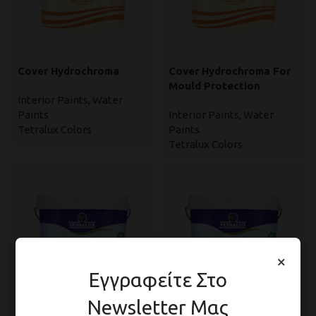
Cover Hydrochroma
Cover Hydrochroma For
Mould Protection
Interior Paints
,
Water
Paints
Interior Paints
,
Water
Tetralux Colors
Paints
Tetralux Colors
×
Εγγραφείτε Στο
Newsletter Μας