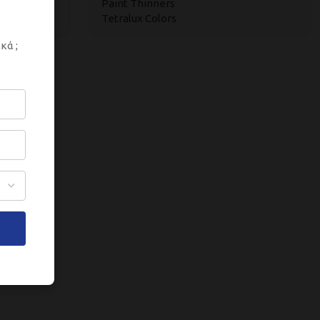
Paint Thinners
Tetralux Colors
κά ;