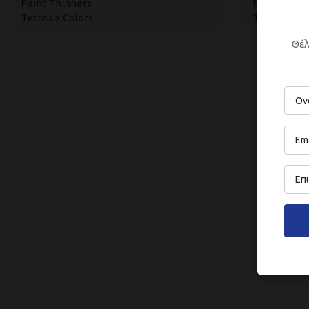
Paint Thinners
Paint Thinn
Tetralux Colors
Tetralux Co
Θέλ