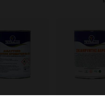
Paint Solvent
Air Hardener