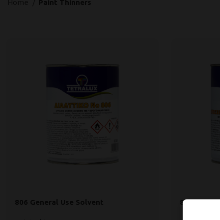
Home
Paint Thinners
806 General Use Solvent
810 Epoxy 