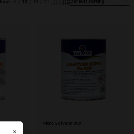
Show
9
12
18
24
Nitrο Solvent 809
×