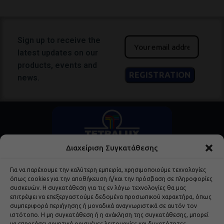
Sign up to receive the
latest updates on our
products, events and
news.
Διαχείριση Συγκατάθεσης
Για να παρέχουμε την καλύτερη εμπειρία, χρησιμοποιούμε τεχνολογίες
όπως cookies για την αποθήκευση ή/και την πρόσβαση σε πληροφορίες
συσκευών. Η συγκατάθεση για τις εν λόγω τεχνολογίες θα μας
επιτρέψει να επεξεργαστούμε δεδομένα προσωπικού χαρακτήρα, όπως
συμπεριφορά περιήγησης ή μοναδικά αναγνωριστικά σε αυτόν τον
Popular Products
ιστότοπο. Η μη συγκατάθεση ή η ανάκληση της συγκατάθεσης, μπορεί
να επηρεάσει αρνητικά ορισμένες λειτουργίες και δυνατότητες.