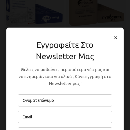
×
Perlifoc HP
Pyrocrete 40T
Εγγραφείτε Στο
Passive Fire Protection
,
Passive Fire Protection
,
Newsletter Μας
Fire-Resistant Plasters
Fire-Resistant Plasters
Θέλεις να μαθαίνεις περισσότερα νέα μας και
να ενημερώνεσαι για υλικά ; Κάνε εγγραφή στο
Newsletter μας !
SC 902 Intumescent