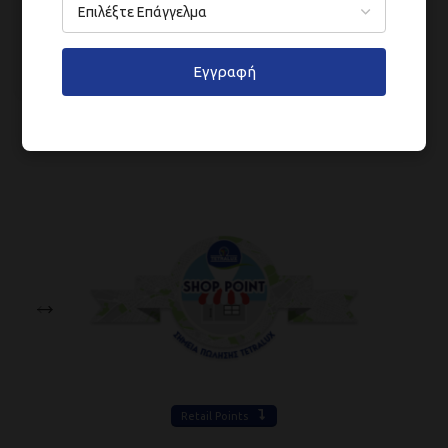
Steel Coating
Passive Fire Protection
,
Εγγραφή
Fire-Resistant Paints
Retail Points