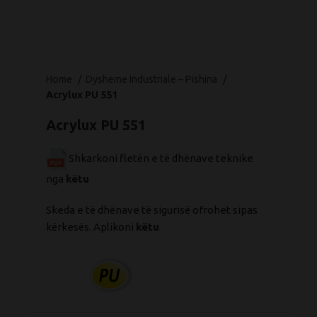
Home
Dysheme Industriale – Pishina
Acrylux PU 551
Acrylux PU 551
Shkarkoni fletën e të dhënave teknike
nga
këtu
Skeda e të dhënave të sigurisë ofrohet sipas
kërkesës. Aplikoni
këtu