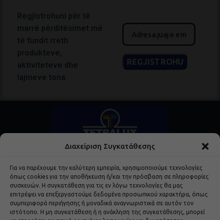
Regjistrohuni për të
marrë përditësimet më
të fundit rreth
produkteve,
aktiviteteve dhe
lajmeve tona.
Διαχείριση Συγκατάθεσης
Για να παρέχουμε την καλύτερη εμπειρία, χρησιμοποιούμε τεχνολογίες
όπως cookies για την αποθήκευση ή/και την πρόσβαση σε πληροφορίες
συσκευών. Η συγκατάθεση για τις εν λόγω τεχνολογίες θα μας
επιτρέψει να επεξεργαστούμε δεδομένα προσωπικού χαρακτήρα, όπως
Δημοφιλή Προϊόντα
συμπεριφορά περιήγησης ή μοναδικά αναγνωριστικά σε αυτόν τον
ιστότοπο. Η μη συγκατάθεση ή η ανάκληση της συγκατάθεσης, μπορεί