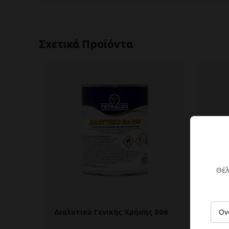
Σχετικά Προϊόντα
Θέλ
Διαλυτικό Γενικής Χρήσης 806
Διαλυ
Χρωμ