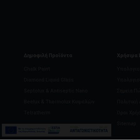
Δημοφιλή Προϊόντα
Χρήσιμα 
Chalk Paint
Υπολογι
Diamond Liquid Glass
Υπολογισ
Septolux & Antiseptic Nano
Σημεία Π
Beelux & Thermolux Κυψελών
Πολιτική
Tetratherm
Όροι Χρή
Sitemap