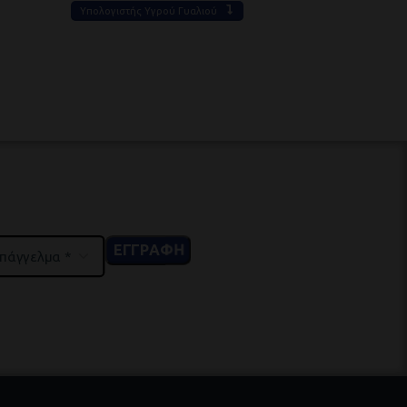
Υπολογιστής Υγρού Γυαλιού