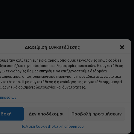
Διαχείριση Συγκατάθεσης
Brands
χουμε την καλύτερη εμπειρία, χρησιμοποιούμε τεχνολογίες όπως cookies
Mondo Bello
οθήκευση ή/και την πρόσβαση σε πληροφορίες συσκευών. Η συγκατάθεση
λόγω τεχνολογίες θα μας επιτρέψει να επεξεργαστούμε δεδομένα
Perfect
 χαρακτήρα, όπως συμπεριφορά περιήγησης ή μοναδικά αναγνωριστικά
ν ιστότοπο. Η μη συγκατάθεση ή η ανάκληση της συγκατάθεσης, μπορεί
Alpina
ι αρνητικά ορισμένες λειτουργίες και δυνατότητες.
υπηρεσιών
οδοχή
Δεν αποδέχομαι
Προβολή προτιμήσεων
Πολιτική Cookies
Πολιτική απορρήτου