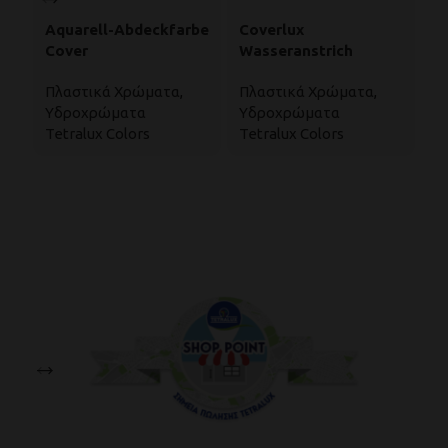
Aquarell-Abdeckfarbe
Coverlux
E
Cover
Wasseranstrich
Ö
K
Πλαστικά Χρώματα
,
Πλαστικά Χρώματα
,
Π
Υδροχρώματα
Υδροχρώματα
Π
Tetralux Colors
Tetralux Colors
Te