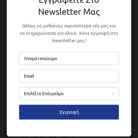
herunter von
hier
Newsletter Μας
Κατεβάστε το Πιστοποιητικό Eco Label
Θέλεις να μαθαίνεις περισσότερα νέα μας και
από
hier
να ενημερώνεσαι για υλικά ; Κάνε εγγραφή στο
Newsletter μας !
Sicherheitsdatenblatt auf Anfrage erhältlich.
Request
hier
Εγγραφή