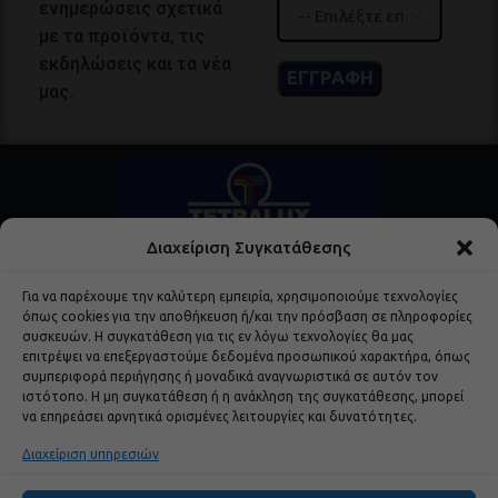
ενημερώσεις σχετικά
με τα προϊόντα, τις
εκδηλώσεις και τα νέα
μας.
Διαχείριση Συγκατάθεσης
Για να παρέχουμε την καλύτερη εμπειρία, χρησιμοποιούμε τεχνολογίες
όπως cookies για την αποθήκευση ή/και την πρόσβαση σε πληροφορίες
συσκευών. Η συγκατάθεση για τις εν λόγω τεχνολογίες θα μας
επιτρέψει να επεξεργαστούμε δεδομένα προσωπικού χαρακτήρα, όπως
συμπεριφορά περιήγησης ή μοναδικά αναγνωριστικά σε αυτόν τον
Δημοφιλή Προϊόντα
ιστότοπο. Η μη συγκατάθεση ή η ανάκληση της συγκατάθεσης, μπορεί
να επηρεάσει αρνητικά ορισμένες λειτουργίες και δυνατότητες.
Χρήσιμα Links
Διαχείριση υπηρεσιών
Εταιρεία