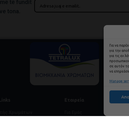
më të fundit
ve tona.
Για να παρέ
για την απ
για τις εν 
προσωπικού
σε αυτόν το
να επηρεάσε
Manage ser
Απ
Links
Εταιρεία
στής Χρωμάτων
Για Εμάς
τής Υγρού Γυαλιού
Πιστοποιήσεις