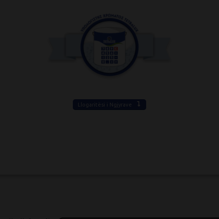
Llogaritësi i Ngjyrave