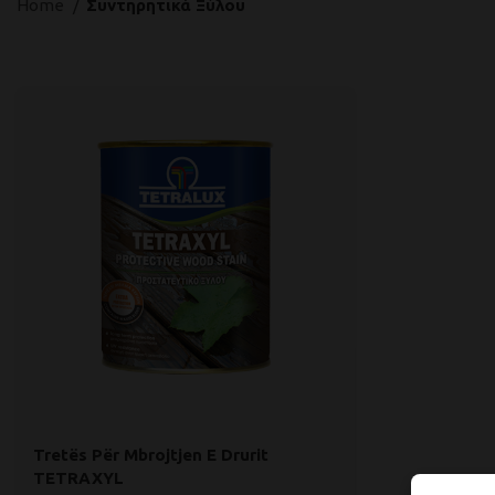
Home
Συντηρητικά Ξύλου
Tretës Për Mbrojtjen E Drurit
TETRAXYL