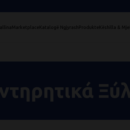
allina
Marketplace
Katalogë Ngjyrash
Produkte
Këshilla & Mje
ντηρητικά Ξύ