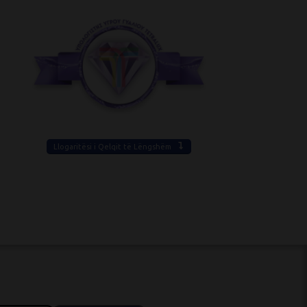
Llogaritësi i Qelqit të Lëngshëm