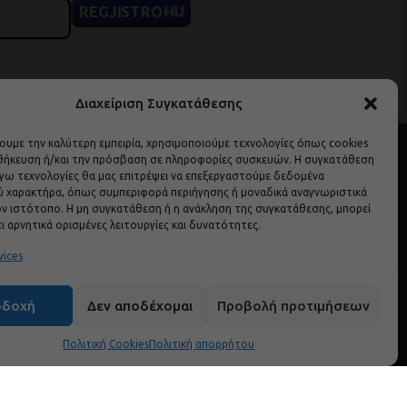
Διαχείριση Συγκατάθεσης
χουμε την καλύτερη εμπειρία, χρησιμοποιούμε τεχνολογίες όπως cookies
οθήκευση ή/και την πρόσβαση σε πληροφορίες συσκευών. Η συγκατάθεση
λόγω τεχνολογίες θα μας επιτρέψει να επεξεργαστούμε δεδομένα
 χαρακτήρα, όπως συμπεριφορά περιήγησης ή μοναδικά αναγνωριστικά
ν ιστότοπο. Η μη συγκατάθεση ή η ανάκληση της συγκατάθεσης, μπορεί
ι αρνητικά ορισμένες λειτουργίες και δυνατότητες.
vices
οδοχή
Δεν αποδέχομαι
Προβολή προτιμήσεων
Brands
Πολιτική Cookies
Πολιτική απορρήτου
Mondo Bello
Perfect