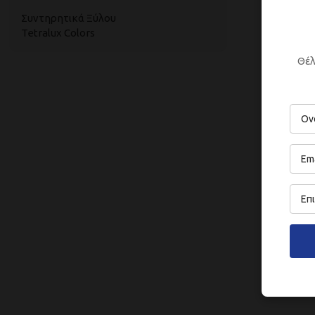
Συντηρητικά Ξύλου
Tetralux Colors
Θέλ