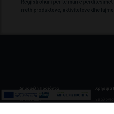
Regjistrohuni për të marrë përditësimet 
rreth produkteve, aktiviteteve dhe lajme
Δημοφιλή Προϊόντα
Χρήσιμα 
Chalk Paint
Υπολογι
Diamond Liquid Glass
Υπολογισ