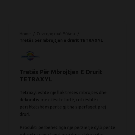
Home
Συντηρητικά Ξύλου
Tretës për mbrojtjen e drurit TETRAXYL
Tretës Për Mbrojtjen E Drurit
TETRAXYL
Tetraxyl është një llak tretës mbrojtës dhe
dekorativ me cilësi të lartë, i cili është i
përshtatshëm për të gjitha sipërfaqet prej
druri.
Produkti përbëhet nga një përzierje dylli për të
mbrojtur sipërfaqet prej druri, duke rritur