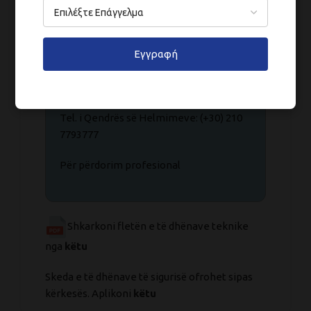
Përmban 3-jodo-2-propinil butil esteri.
Εγγραφή
Mbyllni enën e paketimit pas çdo
përdorimi.
Tel. i Qendrës së Helmimeve: (+30) 210
7793777
Për përdorim profesional
Shkarkoni fletën e të dhënave teknike
nga
këtu
Skeda e të dhënave të sigurisë ofrohet sipas
kërkesës. Aplikoni
këtu