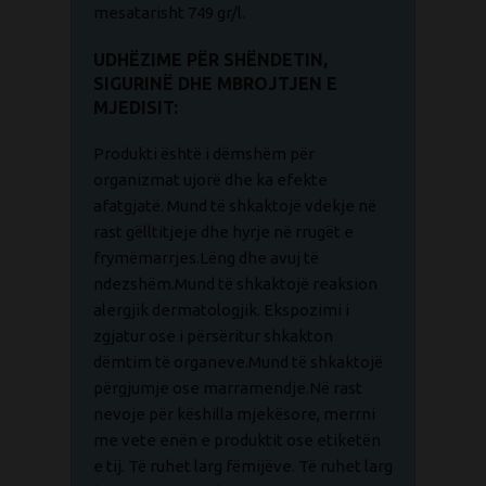
mesatarisht 749 gr/l.
UDHËZIME PËR SHËNDETIN,
SIGURINË DHE MBROJTJEN E
MJEDISIT:
Produkti është i dëmshëm për
organizmat ujorë dhe ka efekte
afatgjatë. Mund të shkaktojë vdekje në
rast gëlltitjeje dhe hyrje në rrugët e
frymëmarrjes.Lëng dhe avuj të
ndezshëm.Mund të shkaktojë reaksion
alergjik dermatologjik. Ekspozimi i
zgjatur ose i përsëritur shkakton
dëmtim të organeve.Mund të shkaktojë
përgjumje ose marramendje.Në rast
nevoje për këshilla mjekësore, merrni
me vete enën e produktit ose etiketën
e tij. Të ruhet larg fëmijëve. Të ruhet larg