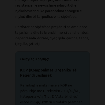
rezistencën e nevojshme ndaj ujit dhe
njëkohësisht duke parandaluar shfaqjen e
mykut dhe të kërpudhave në sipërfaqe.
Përdoret në sipërfaqe prej druri në ambiente
të jashtme dhe të brendshme, si për shembull
nëpër fasada, dritare, dyer, grila, gardhe, tenda,
tjegulla, çati etj.
Οδηγίες Χρήσης:
KOP (Komponimet Organike Të
Paqëndrueshme):
Përmbajtja maksimale e KOP në
përputhje me Direktivën 2004/42/KE,
Kategoria A/η, Tipi: D “Astarë lidhës”
është 750 gr/l (2010). Produkti përmban