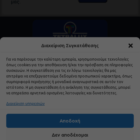
μας.
Διαχείριση Συγκατάθεσης
Για να παρέχουμε την καλύτερη εμπειρία, χρησιμοποιούμε τεχνολογίες
όπως cookies για την αποθήκευση ή/και την πρόσβαση σε πληροφορίες
συσκευών. Η συγκατάθεση για τις εν λόγω τεχνολογίες θα μας
επιτρέψει να επεξεργαστούμε δεδομένα προσωπικού χαρακτήρα, όπως
Δημοφιλή Προϊόντα
συμπεριφορά περιήγησης ή μοναδικά αναγνωριστικά σε αυτόν τον
ιστότοπο. Η μη συγκατάθεση ή η ανάκληση της συγκατάθεσης, μπορεί
να επηρεάσει αρνητικά ορισμένες λειτουργίες και δυνατότητες.
Χρήσιμα Links
Διαχείριση υπηρεσιών
Εταιρεία
Αποδοχή
Brands
Δεν αποδέχομαι