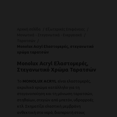
Αρχική σελίδα
Εξωτερικές Επιφάνειες
Μονωτικά - Στεγανωτικά - Ενεργειακά
Ταρατσών
Monolux Acryl Ελαστομερές, στεγανωτικό
χρώμα ταρατσών
Monolux Acryl Ελαστομερές,
Στεγανωτικό Χρώμα Ταρατσών
Το
MONOLUX
ACRYL
είναι ελαστομερές,
ακρυλικό χρώμα κατάλληλο για τη
στεγανοποίηση και τη μόνωση ταρατσών,
στηθαίων, στεγών από μπετόν, υδρορροές
κτλ. Σχηματίζει ελαστική μεμβράνη
ανθεκτική στο νερό, διαπερατή στους