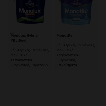
Monolux Hybrid
Monotile
R
Υβριδικό
Υ
Εξωτερικές Επιφάνειες
,
Στεγανωτικό
Ε
Εξωτερικές Επιφάνειες
,
Μονωτικά -
Ε
Ταρατσών
Μονωτικά -
Στεγανωτικά -
Ε
Στεγανωτικά -
Ενεργειακά
,
Te
Ενεργειακά
,
Ταρατσών
Επιχρίσματα