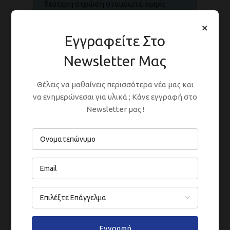
δεύτερη στρώση σταυρωτά χωρίς
αραίωση.
×
Εγγραφείτε Στο
Newsletter Μας
Κατεβάστε το Έντυπο Τεχνικών
Δεδομένων από
εδώ
Θέλεις να μαθαίνεις περισσότερα νέα μας και
να ενημερώνεσαι για υλικά ; Κάνε εγγραφή στο
Δελτίο Δεδομένων Ασφαλείας παρέχεται
Newsletter μας !
εφόσον ζητηθεί. Αιτηθείτε
εδώ
ΣΥΣΚΕΥΑΣΊΕΣ
ΑΡΑΊΩΣΗ
Εγγραφή