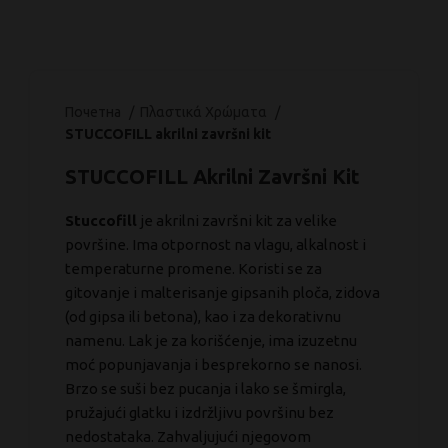
Почетна
Πλαστικά Χρώματα
STUCCOFILL akrilni završni kit
STUCCOFILL Akrilni Završni Kit
Stuccofill
je akrilni završni kit za velike
površine. Ima otpornost na vlagu, alkalnost i
temperaturne promene. Koristi se za
gitovanje i malterisanje gipsanih ploča, zidova
(od gipsa ili betona), kao i za dekorativnu
namenu. Lak je za korišćenje, ima izuzetnu
moć popunjavanja i besprekorno se nanosi.
Brzo se suši bez pucanja i lako se šmirgla,
pružajući glatku i izdržljivu površinu bez
nedostataka. Zahvaljujući njegovom