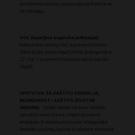
posebnom sastavu, spojevi gipsanih ploča se
ne izdvajaju.
VOC (isparljiva organska jedinjenja):
Maksimalni sadržaj VOC-a prema Direktivi
2004/42/EK iznosi 30gr/l (2010). (Kategorija A:
„ζ“, Tip: Υ, prajmeri) Proizvod sadrži najviše
29gr/lt.
UPUTSTVA ZA ZAŠTITU ZDRAVLJA,
BEZBEDNOST I ZAŠTITU ŽIVOTNE
SREDINE:
Držati daleko od dece. Ukoliko
zatražite savet lekara, imajte sa sobom
ambalažu ili etiketu proizvoda. Izbegavajte
kontakt sa očima, kožom ili odećom. Pozovite