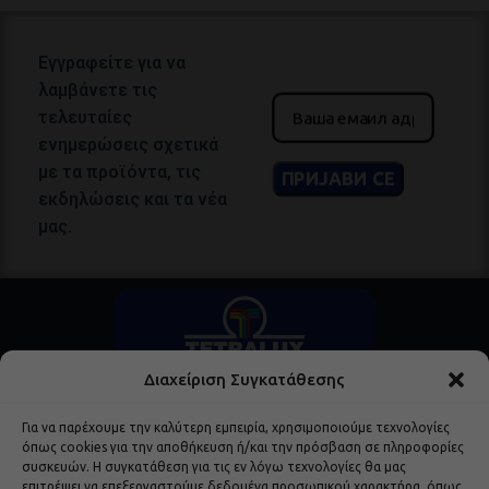
Εγγραφείτε για να
λαμβάνετε τις
τελευταίες
ενημερώσεις σχετικά
με τα προϊόντα, τις
εκδηλώσεις και τα νέα
μας.
Διαχείριση Συγκατάθεσης
Για να παρέχουμε την καλύτερη εμπειρία, χρησιμοποιούμε τεχνολογίες
όπως cookies για την αποθήκευση ή/και την πρόσβαση σε πληροφορίες
συσκευών. Η συγκατάθεση για τις εν λόγω τεχνολογίες θα μας
επιτρέψει να επεξεργαστούμε δεδομένα προσωπικού χαρακτήρα, όπως