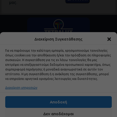
μας.
Διαχείριση Συγκατάθεσης
Για να παρέχουμε την καλύτερη εμπειρία, χρησιμοποιούμε τεχνολογίες
όπως cookies για την αποθήκευση ή/και την πρόσβαση σε πληροφορίες
συσκευών. Η συγκατάθεση για τις εν λόγω τεχνολογίες θα μας
επιτρέψει να επεξεργαστούμε δεδομένα προσωπικού χαρακτήρα, όπως
Δημοφιλή Προϊόντα
συμπεριφορά περιήγησης ή μοναδικά αναγνωριστικά σε αυτόν τον
ιστότοπο. Η μη συγκατάθεση ή η ανάκληση της συγκατάθεσης, μπορεί
να επηρεάσει αρνητικά ορισμένες λειτουργίες και δυνατότητες.
Χρήσιμα Links
Διαχείριση υπηρεσιών
Εταιρεία
Αποδοχή
Brands
Δεν αποδέχομαι