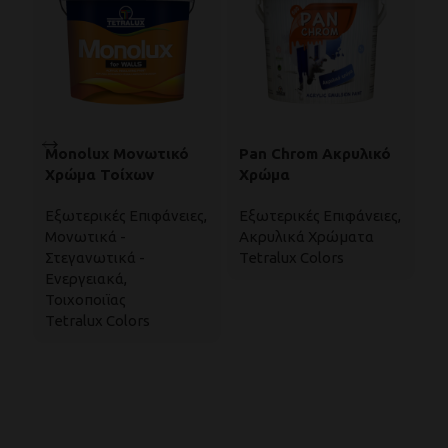
Monolux Μονωτικό
Pan Chrom Ακρυλικό
Si
Χρώμα Τοίχων
Χρώμα
Α
Α
Εξωτερικές Επιφάνειες
,
Εξωτερικές Επιφάνειες
,
Ε
Τ
Μονωτικά -
Ακρυλικά Χρώματα
Μ
Στεγανωτικά -
Tetralux Colors
Σ
Ενεργειακά
,
Ε
Τοιχοποιϊας
Tetralux Colors