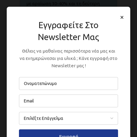
με αραίωση 30-40% και τη δεύτερη
στρώση σταυρωτά χωρίς αραίωση.
×
Εγγραφείτε Στο
Newsletter Μας
Κατεβάστε το Έντυπο Τεχνικών
Δεδομένων από
εδώ
Θέλεις να μαθαίνεις περισσότερα νέα μας και
να ενημερώνεσαι για υλικά ; Κάνε εγγραφή στο
Δελτίο Δεδομένων Ασφαλείας παρέχεται
Newsletter μας !
εφόσον ζητηθεί. Αιτηθείτε
εδώ
ΣΥΣΚΕΥΑΣΊΕΣ
ΑΡΑΊΩΣΗ
Εγγραφή