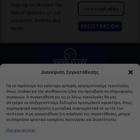
Sign up to receive the
latest updates on our
products, events and
news.
Διαχείριση Συγκατάθεσης
Για να παρέχουμε την καλύτερη εμπειρία, χρησιμοποιούμε τεχνολογίες
όπως cookies για την αποθήκευση ή/και την πρόσβαση σε πληροφορίες
συσκευών. Η συγκατάθεση για τις εν λόγω τεχνολογίες θα μας
επιτρέψει να επεξεργαστούμε δεδομένα προσωπικού χαρακτήρα, όπως
Popular Products
συμπεριφορά περιήγησης ή μοναδικά αναγνωριστικά σε αυτόν τον
ιστότοπο. Η μη συγκατάθεση ή η ανάκληση της συγκατάθεσης, μπορεί
να επηρεάσει αρνητικά ορισμένες λειτουργίες και δυνατότητες.
Useful Links
Manage services