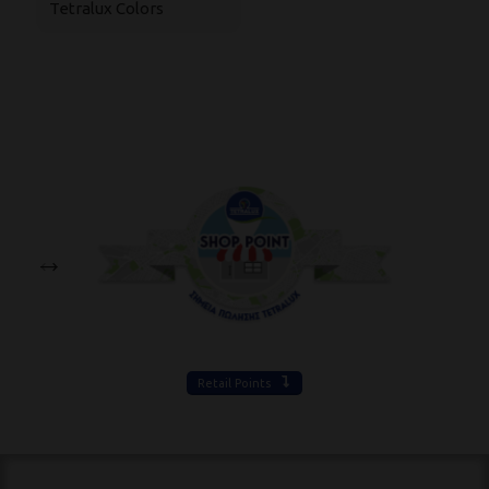
Tetralux Colors
Te
Retail Points