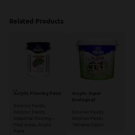
Related Products
Acrylic Flooring Paint
Acrylic Super
M
Ecological
E
Exterior Paints
,
W
Exterior Paints
,
Exterior Paints
,
Ex
P
Industrial Flooring –
Exterior Paints
In
Pool Areas
,
Acrylic
Tetralux Colors
Wa
Paint
En