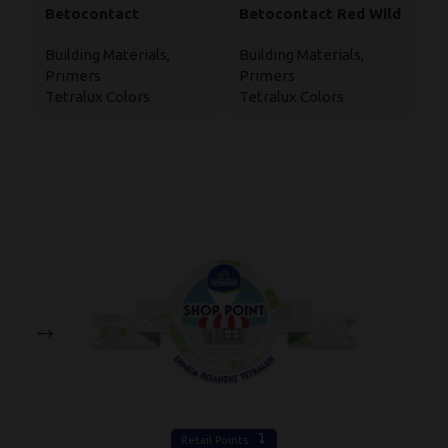
Betocontact
Betocontact Red Wild
S
P
Βuilding Μaterials
,
Βuilding Μaterials
,
Primers
Primers
Βu
Tetralux Colors
Tetralux Colors
P
Te
Retail Points