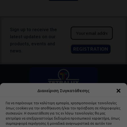
Sign up to receive the
latest updates on our
products, events and
news.
Διαχείριση Συγκατάθεσης
Για να παρέχουμε την καλύτερη εμπειρία, χρησιμοποιούμε τεχνολογίες
όπως cookies για την αποθήκευση ή/και την πρόσβαση σε πληροφορίες
συσκευών. Η συγκατάθεση για τις εν λόγω τεχνολογίες θα μας
επιτρέψει να επεξεργαστούμε δεδομένα προσωπικού χαρακτήρα, όπως
Popular Products
συμπεριφορά περιήγησης ή μοναδικά αναγνωριστικά σε αυτόν τον