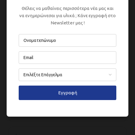
Document from
here
Θέλεις να μαθαίνεις περισσότερα νέα μας και
να ενημερώνεσαι για υλικά ; Κάνε εγγραφή στο
Material Safety Data Sheet is provided upon
Newsletter μας !
request. Apply
here
ΣΥΣΚΕΥΑΣΊΕΣ
ΑΡΑΊΩΣΗ
Εγγραφή
ΕΦΑΡΜΟΓΉ