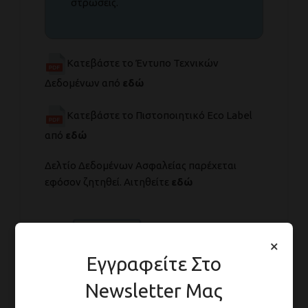
στρώσεις.
Κατεβάστε το Έντυπο Τεχνικών
Δεδομένων από
εδώ
Κατεβάστε το Πιστοποιητικό Eco Label
από
εδώ
Δελτίο Δεδομένων Ασφαλείας παρέχεται
εφόσον ζητηθεί. Αιτηθείτε
εδώ
×
Εγγραφείτε Στο
Newsletter Μας