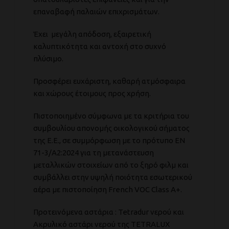
επαναβαφή παλαιών επιχρισμάτων.
Έχει μεγάλη απόδοση, εξαιρετική
καλυπτικότητα και αντοχή στο συχνό
πλύσιμο.
Προσφέρει ευχάριστη, καθαρή ατμόσφαιρα
και χώρους έτοιμους προς χρήση.
Πιστοποιημένο σύμφωνα με τα κριτήρια του
συμβουλίου απονομής οικολογικού σήματος
της Ε.Ε., σε συμμόρφωση με το πρότυπο ΕΝ
71-3/Α2:2024 για τη μετανάστευση
μεταλλικών στοιχείων από το ξηρό φιλμ και
συμβάλλει στην υψηλή ποιότητα εσωτερικού
αέρα με πιστοποίηση French VOC Class A+.
Προτεινόμενα αστάρια : Tetradur νερού και
Ακρυλικό αστάρι νερού της TETRALUX