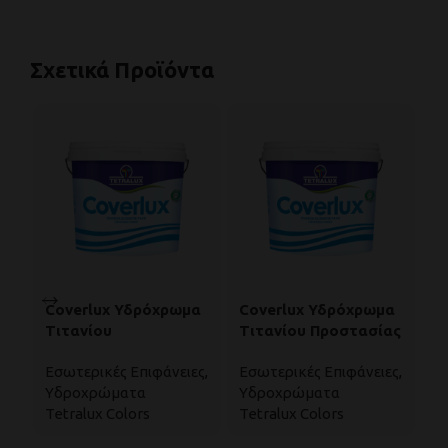
Σχετικά Προϊόντα
Coverlux Υδρόχρωμα
Coverlux Υδρόχρωμα
E
Τιτανίου
Τιτανίου Προστασίας
Ο
Από Τη Μούχλα
Χ
Εσωτερικές Επιφάνειες
,
Εσωτερικές Επιφάνειες
,
Ε
Υδροχρώματα
Υδροχρώματα
Π
Tetralux Colors
Tetralux Colors
Te