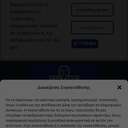
Εγγραφείτε για να
λαμβάνετε τις
τελευταίες
ενημερώσεις σχετικά
με τα προϊόντα, τις
εκδηλώσεις και τα νέα
μας.
Διαχείριση Συγκατάθεσης
Για να παρέχουμε την καλύτερη εμπειρία, χρησιμοποιούμε τεχνολογίες
όπως cookies για την αποθήκευση ή/και την πρόσβαση σε πληροφορίες
συσκευών. Η συγκατάθεση για τις εν λόγω τεχνολογίες θα μας
επιτρέψει να επεξεργαστούμε δεδομένα προσωπικού χαρακτήρα, όπως
Δημοφιλή Προϊόντα
συμπεριφορά περιήγησης ή μοναδικά αναγνωριστικά σε αυτόν τον
ιστότοπο. Η μη συγκατάθεση ή η ανάκληση της συγκατάθεσης, μπορεί