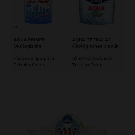
AQUA PRIMER
AQUA TETRALAC
C
Ökologische
Ökologisches Ripolin
W
Grundierung Auf
Auf Wasserbasis
Πλαστικά Χρώματα
Πλαστικά Χρώματα
Π
Wasserbasis
Tetralux Colors
Tetralux Colors
Υ
Te