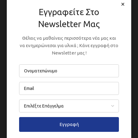
×
Giftnotrufzentrale: +49 30 19240
Εγγραφείτε Στο
Newsletter Μας
Laden Sie das technische Datenblatt
Θέλεις να μαθαίνεις περισσότερα νέα μας και
herunter von
hier
να ενημερώνεσαι για υλικά ; Κάνε εγγραφή στο
Newsletter μας !
Sicherheitsdatenblatt auf Anfrage erhältlich.
Request
hier
ΣΥΣΚΕΥΑΣΊΕΣ
ΑΡΑΊΩΣΗ
Εγγραφή