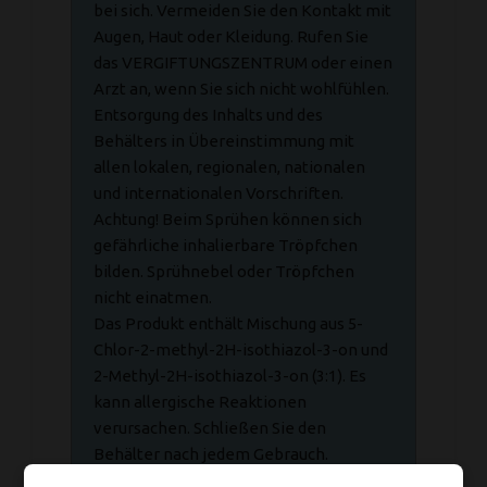
bei sich. Vermeiden Sie den Kontakt mit
Augen, Haut oder Kleidung. Rufen Sie
das VERGIFTUNGSZENTRUM oder einen
Arzt an, wenn Sie sich nicht wohlfühlen.
Entsorgung des Inhalts und des
Behälters in Übereinstimmung mit
allen lokalen, regionalen, nationalen
und internationalen Vorschriften.
Achtung! Beim Sprühen können sich
gefährliche inhalierbare Tröpfchen
bilden. Sprühnebel oder Tröpfchen
nicht einatmen.
Das Produkt enthält Mischung aus 5-
Chlor-2-methyl-2H-isothiazol-3-on und
2-Methyl-2H-isothiazol-3-on (3:1). Es
kann allergische Reaktionen
verursachen. Schließen Sie den
Behälter nach jedem Gebrauch.